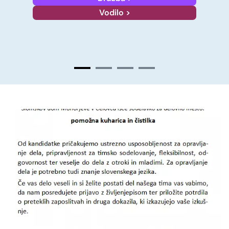
GEMEINSAM - SKUPNO
Dom >
KONTAKT
Viktringer Ring 26, 9020 Celovec
office@mohorjeva.at
Slide
2
von
4