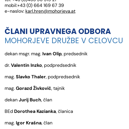
mobil:+43 (0) 664 169 67 39
e-naslov:
karl.hren@mohorjeva.at
ČLANI UPRAVNEGA ODBORA
MOHORJEVE DRUŽBE V CELOVCU
dekan msgr. mag.
Ivan Olip
, predsednik
dr.
Valentin Inzko
, podpredsednik
mag.
Slavko Thaler
, podpredsednik
mag.
Gorazd Živkovič
, tajnik
dekan
Jurij Buch
, član
BEd
Dorothea Kazianka
, članica
mag.
Igor Krašna
, član