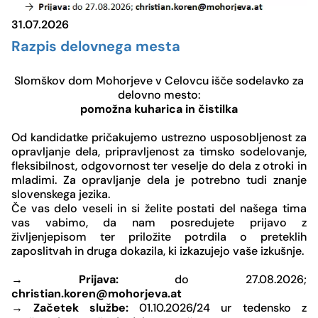
31.07.2026
Razpis delovnega mesta
Slomškov dom Mohorjeve v Celovcu išče sodelavko za
delovno mesto:
pomožna kuharica in čistilka
Od kandidatke pričakujemo ustrezno usposobljenost za
opravljanje dela, pripravljenost za timsko sodelovanje,
fleksibilnost, odgovornost ter veselje do dela z otroki in
mladimi. Za opravljanje dela je potrebno tudi znanje
slovenskega jezika.
Če vas delo veseli in si želite postati del našega tima
vas vabimo, da nam posredujete prijavo z
življenjepisom ter priložite potrdila o preteklih
zaposlitvah in druga dokazila, ki izkazujejo vaše izkušnje.
→
Prijava:
do 27.08.2026;
christian.koren@mohorjeva.at
→
Začetek službe:
01.10.2026/24 ur tedensko z