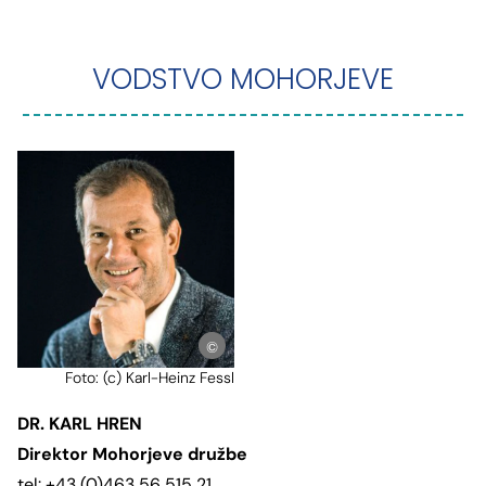
VODSTVO MOHORJEVE
©KhFessl
Foto: (c) Karl-Heinz Fessl
DR. KARL HREN
Direktor Mohorjeve družbe
tel: +43 (0)463 56 515 21