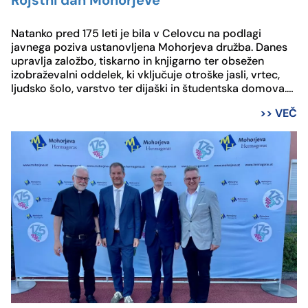
Rojstni dan Mohorjeve
Natanko pred 175 leti je bila v Celovcu na podlagi
javnega poziva ustanovljena Mohorjeva družba. Danes
upravlja založbo, tiskarno in knjigarno ter obsežen
izobraževalni oddelek, ki vključuje otroške jasli, vrtec,
ljudsko šolo, varstvo ter dijaški in študentska domova.
Skupno Mohorjeva družba zaposluje skoraj 100 ljudi na
>> VEČ
več lokacijah v Celovcu in na Dunaju.