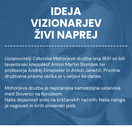
IDEJA
VIZIONARJEV
ŽIVI NAPREJ
Ustanovitelji Celovške Mohorjeve družbe leta 1851 so bili
lavantinski knezoškof Anton Martin Slomšek ter
profesorja Andrej Einspieler in Anton Janežič. Prvotna
društvena pravna oblika je v veljavi še danes.
Mohorjeva družba je najstarejša samostojna ustanova
med Slovenci na Koroškem.
Naša dejavnost sloni na krščanskih načelih. Naša naloga
je negovati in širiti slovenski jezik.