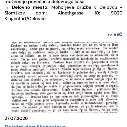
možnostjo povečanja delovnega časa
→
Delovno mesto:
Mohorjeva družba v Celovcu -
Slomškov dom; Ainethgasse 10; 9020
Klagenfurt/Celovec
>> VEČ
27.07.2026