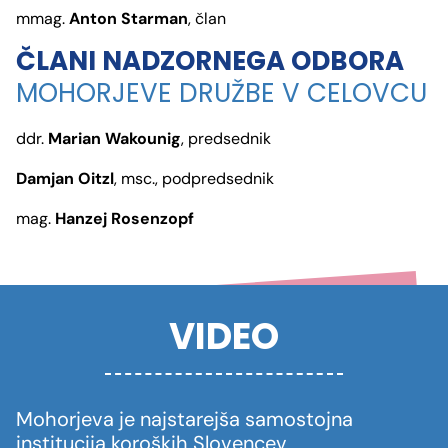
mmag.
Anton Starman
, član
ČLANI NADZORNEGA ODBORA
MOHORJEVE DRUŽBE V CELOVCU
ddr.
Marian Wakounig
, predsednik
Damjan Oitzl
, msc., podpredsednik
mag.
Hanzej Rosenzopf
VIDEO
Mohorjeva je najstarejša samostojna
institucija koroških Slovencev