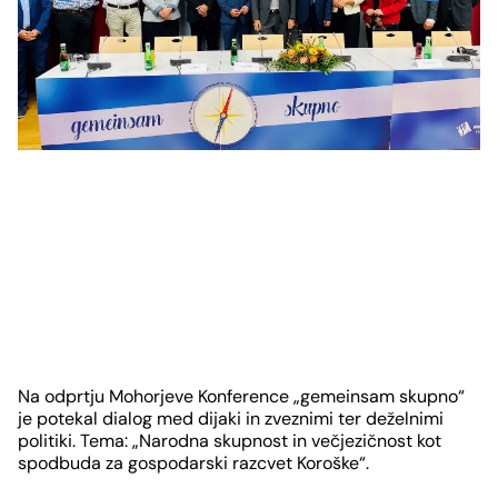
Slide
1
Na odprtju Mohorjeve Konference „gemeinsam skupno“
von
je potekal dialog med dijaki in zveznimi ter deželnimi
politiki. Tema: „Narodna skupnost in večjezičnost kot
13
spodbuda za gospodarski razcvet Koroške“.